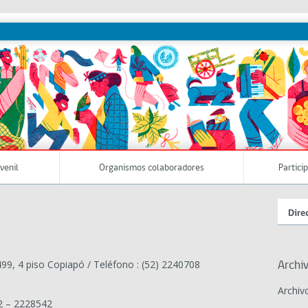
uvenil
Organismos colaboradores
Partici
Dire
99, 4 piso Copiapó / Teléfono : (52) 2240708
Archi
Archiv
52 – 2228542