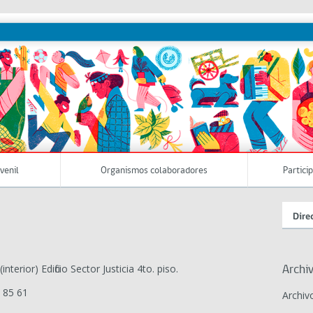
uvenil
Organismos colaboradores
Partici
Dire
terior) Edificio Sector Justicia 4to. piso.
Archi
 85 61
Archiv