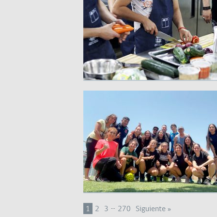
…
1
2
3
270
Siguiente »