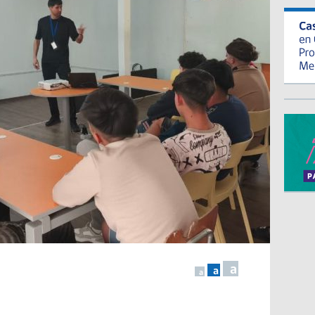
a
a
a