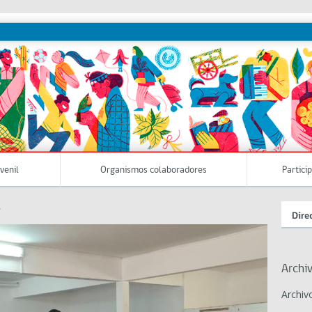
uvenil
Organismos colaboradores
Partici
»
Dire
Archi
Archiv