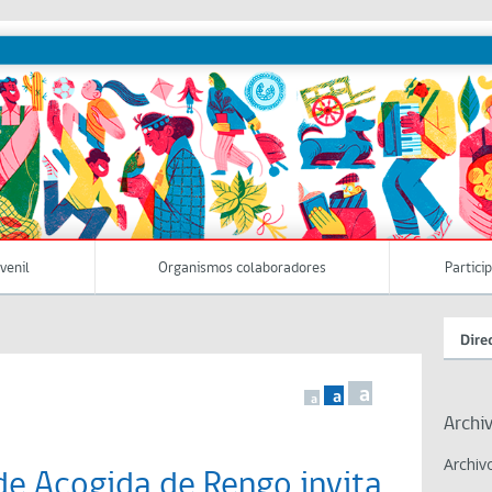
uvenil
Organismos colaboradores
Partici
Dire
a
a
a
Archi
Archiv
de Acogida de Rengo invita